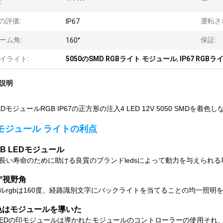
:
pの評価:
運転さ
IP67
ーム角:
保証:
160°
イライト:
5050のSMD RGBライト モジュール
,
IP67 RGB
説明
DモジュールRGB IP67の正方形の注入4 LED 12V 5050 SMDを着色し
Dモジュール ライトの利点
GB LEDモジュール
長い寿命のために助ける良質のブランドledsによって動力を与えられる
0°視野角
ルrgbは160度、経路識別文字にバックライトを当てることの均一照明
色はモジュールを導いた
 LEDの印モジュールは導かれたモジュールのコントローラーの使用そ