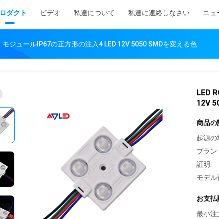
ロダクト
ビデオ
私達について
私達に連絡しなさい
ニュ
ト モジュールIP67の正方形の注入4 LED 12V 5050 SMDを変える色
LED
12V 
商品の
起源の
ブラン
証明:
モデル
お支払
最小注