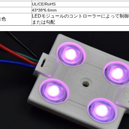
UL/CE/RoHS
43*38*6.6mm
LEDモジュールのコントローラーによって制
性色
または勾配