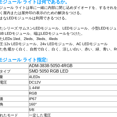
Dモジュール ライトは何である
か。
モジュール ライトは単に一緒に内部に閉じ込めダイオードを、するそれ
く屋内または屋外印の表示のための解決をつける。
まなLEDモジュールは利用できるつける。
たシリーズ:サムスンLEDモジュール、LEDモジュール、小型LEDモジ
GB LEDモジュール、端はLEDモジュールをつけた。
EDs:1led、2leds、3leds、4leds
:12v LEDモジュール、24v LEDモジュール、AC LEDモジュール
た色:暖かく白く、自然で白く、白く、涼しい白い、赤い、緑、青い、R
Dモジュール ライト
指定:
ADM-3838-5050-4RGB
SMD 5050 RGB LED
のタイプ
の量
4LEDs
電圧
DC12V
1.44W
RGB
評価
IP67
角
160°
5年
れたモード
一定した電圧