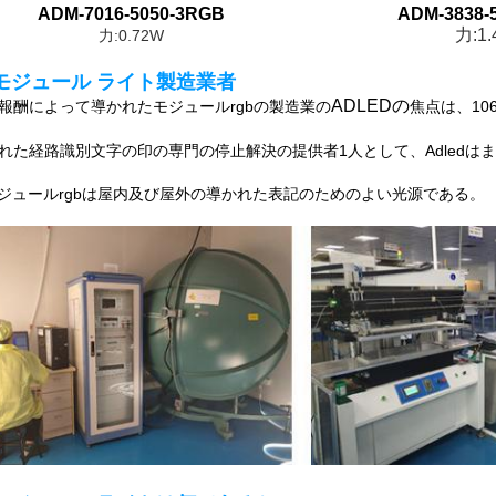
ADM-7016-5050-3RGB
ADM-3838-
力:1
力:0.72W
Dモジュール ライト製造業者
ADLEDの
報酬によって導かれたモジュールrgbの製造業の
焦点は、10
れた経路識別文字の印の専門の停止解決の提供者1人として、Adledは
モジュールrgbは屋内及び屋外の導かれた表記のためのよい光源である。