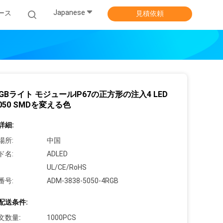
Japanese
ース
見積依頼
 RGBライト モジュールIP67の正方形の注入4 LED
5050 SMDを変える色
詳細:
場所:
中国
ド名:
ADLED
UL/CE/RoHS
番号:
ADM-3838-5050-4RGB
配送条件:
文数量:
1000PCS