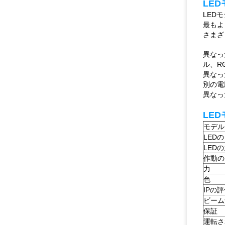
LE
LED
最もよ
さまざ
異なっ
ル、R
異なったL
別の電圧
異なっ
LE
モデル
LED
LED
作動の
力
色
IPの
ビーム
保証
運転さ