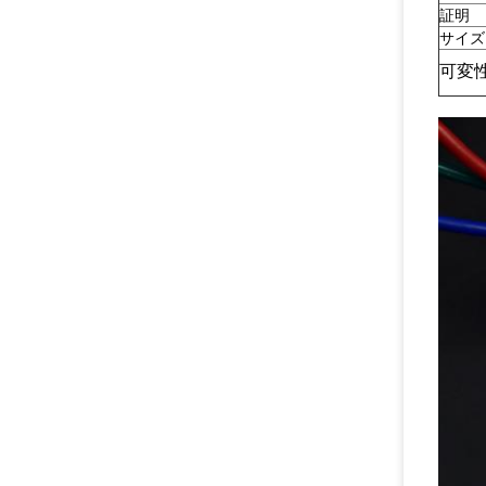
証明
サイズ
可変