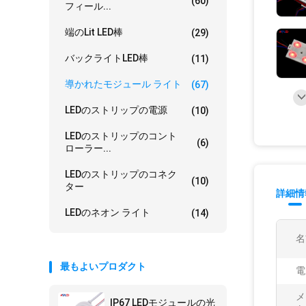
(60)
フィール...
端のLit LED棒
(29)
バックライトLED棒
(11)
導かれたモジュール ライト
(67)
LEDのストリップの電源
(10)
LEDのストリップのコント
(6)
ローラー...
LEDのストリップのコネク
(10)
ター
詳細情
LEDのネオン ライト
(14)
名
最もよいプロダクト
電
メ
IP67 LEDモジュールの光