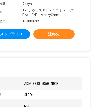
時間:
7days
T/T、ウェスタン・ユニオン、L/C、
件:
D/A、D/P、MoneyGram
能力:
100000PCS
ストプライス
連絡先
:
ADM-3838-5050-4RGB
量:
4LEDs
RGB