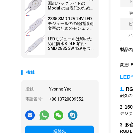
ト
源のバックライトの
Modul の白表記のため
I
の12ボルトの小さい小
型
2835 SMD 12V 24V LED
モジュールのの経路識別
ビ
文字のためのモジュラー
軽い一定した現在の注入
ハ
の白
LEDモジュールは印のた
めに防水3つLED白い
SMD 2835 3W 12Vをつ
製品の
ける
変更LE
接触
LE
1.
接触:
Yvonne Yao
R
耐久の
電話番号:
+86 13728809552
2.
16
デジタ
3.
多
連絡先
RGB