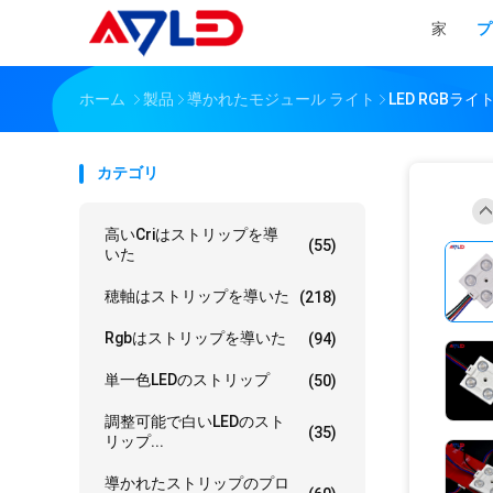
家
プ
ホーム
製品
導かれたモジュール ライト
LED RGBライ
カテゴリ
高いcriはストリップを導
(55)
いた
穂軸はストリップを導いた
(218)
Rgbはストリップを導いた
(94)
単一色LEDのストリップ
(50)
調整可能で白いLEDのスト
(35)
リップ...
導かれたストリップのプロ