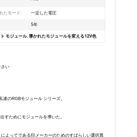
れたモード:
一定した電圧
5年
ライト モジュール
,
導かれたモジュールを変える12V色
なさい
私達のRGBモジュール シリーズ。
を出すためにモジュールを導いた。
れ、によってである印メーカーのためのすばらしい選択異