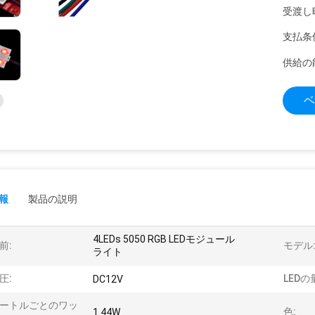
受渡し
支払条
供給の
ベ
報
製品の説明
4LEDs 5050 RGB LEDモジュール
前:
モデル
ライト
圧:
LEDの
DC12V
ートルごとのワッ
色:
1.44W