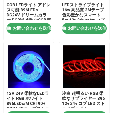
COB LEDライト アドレ
LEDストライプライト
ス可能 896LEDs
16w 高品質 3Mテープ
私達について
DC24V ドリームカラ
色彩豊かなスマート
ー RGBW 柔軟なCOBデ
5m 12v 24v rgbw コブ
ジタルLEDピクセル
LEDストライプ
お問い合わせを送信
お問い合わせを送信
工場旅行
品質管理
私達に連絡しなさい
ニュース
12V 24V 柔軟なLEDラ
冷白 超明るい RGB 柔
引用を要求しなさい
イト RGB ホワイト
軟なサプライヤー 896
896LEDs/M CRI 90+
12v 24v コブ LED スト
COB LEDテープストラ
ライプライト
高いcriはストリップを導いた