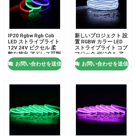
IP20 Rgbw Rgb Cob
新しいプロジェクト 設
LED ストライプライト
置 RGBW カラー LED
12V 24V ピクセル 柔
ストライプライト コブ
軟な放出 アドレス可能
マジック デジタル ア
な Cob LED ストライプ
ドレス可能な COB LED
お問い合わせを送信
お問い合わせを送信
ストライプ
家
プロダクト
ビデオ