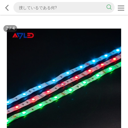
2
/
4